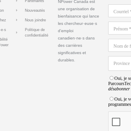
s
Partenaires
NPower Canada est
une organisation de
on
Nouveautés
bienfaisance qui lance
hez
Nous joindre
les chercheur·euse·s
·e·s
Politique de
d’emploi
confidentialité
canadien·ne·s dans
ilité
Power
des carrières
significatives et
durables.