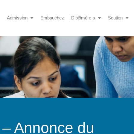
Admission
Embauchez
Diplômé·e·s
Soutien
t – Annonce du