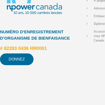
À propo
Admissi
Embauc
Diplômé
NUMÉRO D’ENREGISTREMENT
Accessib
chez N
D’ORGANISME DE BIENFAISANCE
Canada
# 82283 0436 RR0001
DONNEZ